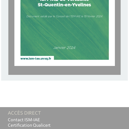
St-Quentin-en-Yvelines
Document validé par le Conseil de l’ISM-IAE le 19 février 2024
Janvier 2024
www.ism-iae.uvsq.fr
ACCÈS DIRECT
Contact ISM-IAE
Certification Qualicert