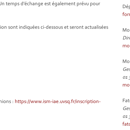
t. Un temps d’échange est également prévu pour
Dép
for
on sont indiquées ci-dessous et seront actualisées
Mo
Dir
mou
Mo
Ges
01 
mo
Fa
unions :
https://www.ism-iae.uvsq.fr/inscription-
Ges
01 
fat