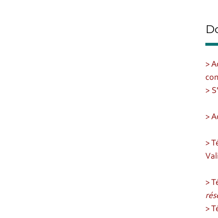
D
> A
con
> S
> A
> T
Val
> T
rés
> T