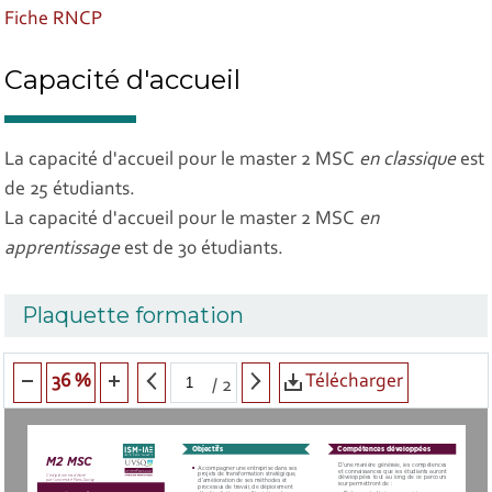
Fiche RNCP
Capacité d'accueil
La capacité d'accueil pour le master 2 MSC
en classique
est
de 25 étudiants.
La capacité d'accueil pour le master 2 MSC
en
apprentissage
est de 30 étudiants.
Plaquette formation
Télécharger
36 %
/
2
Objectifs
Compétences développées
M2 MSC
D’une manière générale, les compétences 
Accompagner une entreprise dans ses 
et connaissances que les étudiants auront 
projets de transformation stratégique, 
Ce diplôme est délivré  
développées  tout  au  long  de  ce  parcours  
par l’université Paris-Saclay
d’amélioration de ses méthodes et 
leur permettront de :
processus de travail, de déploiement 
d’outils digitaux ou d’évolution de 
Élaborer et déployer une vision 