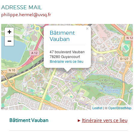
ADRESSE MAIL
philippe.hermel@uvsq.fr
×
+
Bâtiment
Vauban
−
47 boulevard Vauban
78280 Guyancourt
Itinéraire vers ce lieu
Leaflet
| ©
OpenStreetMap
Bâtiment Vauban
Itinéraire vers ce lieu